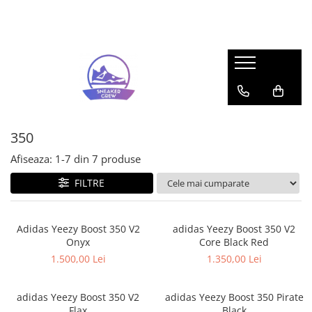
Sneakers
Pop Mart
Adidas
Labubu
Bad Bunny
Mega Space Molly
Forum
Gazelle
350
Response CL
Afiseaza:
1-
7
din
7
produse
Samba
FILTRE
Spezial
UltraBoost
Adidas Yeezy
Adidas Yeezy Boost 350 V2
adidas Yeezy Boost 350 V2
Onyx
Core Black Red
350
1.500,00 Lei
1.350,00 Lei
Foam RNR
Slide
adidas Yeezy Boost 350 V2
adidas Yeezy Boost 350 Pirate
Air Jordan
Flax
Black