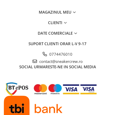
Chuck Taylor
TURBODRK
MAGAZINUL MEU
Loewe
CLIENTI
New Balance
DATE COMERCIALE
327
530
SUPORT CLIENTI
ORAR L-V 9-17
550
610
0774476010
725
contact@sneakercrew.ro
SOCIAL
URMARESTE-NE IN SOCIAL MEDIA
740
2002
9060
Nike
Air Force
Air Max
Air Presto
Alte Modele