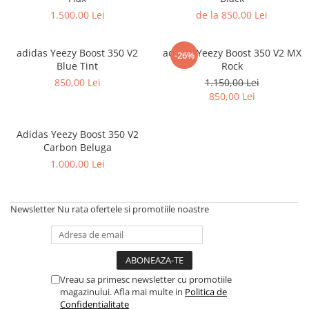
Jordan 1
1.500,00 Lei
de la 850,00 Lei
Jordan 11
Jordan 12
adidas Yeezy Boost 350 V2
adidas Yeezy Boost 350 V2 MX
-26%
Jordan 14
Blue Tint
Rock
Jordan 2
850,00 Lei
1.150,00 Lei
850,00 Lei
Jordan 3
Jordan 4
Jordan 5
Adidas Yeezy Boost 350 V2
Carbon Beluga
Jumpman Jack
1.000,00 Lei
Asics
Gel-1090
Gel-1130
Newsletter
Nu rata ofertele si promotiile noastre
Gel-Kayano 14
Gel-Lyte III
GEL-NYC
Vreau sa primesc newsletter cu promotiile
Gel-Venture
magazinului. Afla mai multe in
Politica de
Convers
Confidentialitate