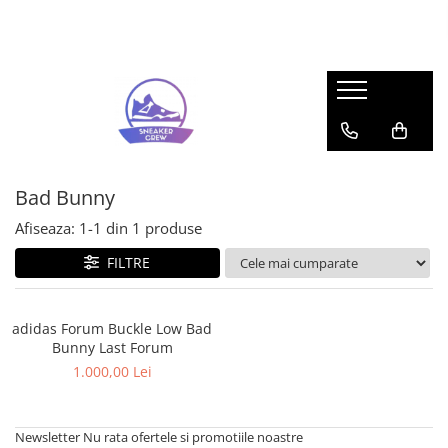
Sneakers
Pop Mart
Adidas
Labubu
Bad Bunny
Mega Space Molly
Forum
Gazelle
Bad Bunny
Response CL
Afiseaza:
1-
1
din
1
produse
Samba
FILTRE
Spezial
UltraBoost
Adidas Yeezy
adidas Forum Buckle Low Bad
Bunny Last Forum
350
1.000,00 Lei
Foam RNR
Slide
Air Jordan
Newsletter
Nu rata ofertele si promotiile noastre