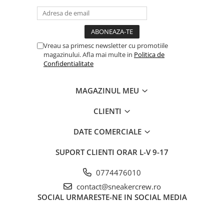
Jordan 1
Jordan 11
Jordan 12
Jordan 14
Vreau sa primesc newsletter cu promotiile
magazinului. Afla mai multe in
Politica de
Jordan 2
Confidentialitate
Jordan 3
Jordan 4
MAGAZINUL MEU
Jordan 5
Jumpman Jack
CLIENTI
Asics
DATE COMERCIALE
Gel-1090
Gel-1130
SUPORT CLIENTI
ORAR L-V 9-17
Gel-Kayano 14
0774476010
Gel-Lyte III
contact@sneakercrew.ro
GEL-NYC
SOCIAL
URMARESTE-NE IN SOCIAL MEDIA
Gel-Venture
Convers