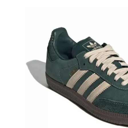
Jordan 1
Jordan 11
Jordan 12
Jordan 14
Jordan 2
Jordan 3
Jordan 4
Jordan 5
Jumpman Jack
Asics
Gel-1090
Gel-1130
Gel-Kayano 14
Gel-Lyte III
GEL-NYC
Gel-Venture
Convers