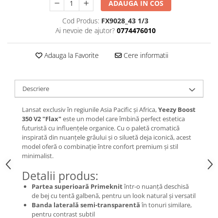
ADAUGA IN COS
Chuck Taylor
TURBODRK
Cod Produs:
FX9028_43 1/3
Ai nevoie de ajutor?
0774476010
Loewe
New Balance
Adauga la Favorite
Cere informatii
327
530
550
Descriere
610
Lansat exclusiv în regiunile Asia Pacific și Africa,
Yeezy Boost
725
350 V2 "Flax"
este un model care îmbină perfect estetica
740
futuristă cu influențele organice. Cu o paletă cromatică
inspirată din nuanțele grâului și o siluetă deja iconică, acest
2002
model oferă o combinație între confort premium și stil
9060
minimalist.
Nike
Detalii produs:
Air Force
Partea superioară Primeknit
într-o nuanță deschisă
Air Max
de bej cu tentă galbenă, pentru un look natural și versatil
Air Presto
Banda laterală semi-transparentă
în tonuri similare,
pentru contrast subtil
Alte Modele