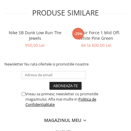
Shox
PRODUSE SIMILARE
Supreme
Tech Challenge
Travis Scott
Nike SB Dunk Low Run The
Nike Air Force 1 Mid Off-
-25%
VaporMax
Jewels
White Pine Green
Vomero
950,00 Lei
de la 600,00 Lei
Salomon
Speedcross
Newsletter
Nu rata ofertele si promotiile noastre
X
XT-6
UGG
Disquette
Vreau sa primesc newsletter cu promotiile
magazinului. Afla mai multe in
Politica de
Lowmel
Confidentialitate
Mini
Neumel
MAGAZINUL MEU
Platform Mini
Tazz