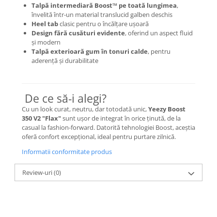
Talpă intermediară Boost™ pe toată lungimea
,
Basketball
învelită într-un material translucid galben deschis
Heel tab
clasic pentru o încălțare ușoară
Blazer
Design fără cusături evidente
, oferind un aspect fluid
Dunk
și modern
Foamposite
Talpă exterioară gum în tonuri calde
, pentru
aderență și durabilitate
FOG
Football
KD
De ce să-i alegi?
Kobe
Cu un look curat, neutru, dar totodată unic,
Yeezy Boost
Kyrie
350 V2 "Flax"
sunt ușor de integrat în orice ținută, de la
LeBron
casual la fashion-forward. Datorită tehnologiei Boost, aceștia
oferă confort excepțional, ideal pentru purtare zilnică.
Mac
Mind
Informatii conformitate produs
Nocta
Review-uri
(0)
OFF-White
Pantofi Sport
Sabrina
SB