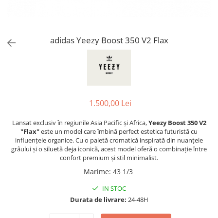
Jordan 1
Jordan 11
Jordan 12
adidas Yeezy Boost 350 V2 Flax
Jordan 14
Jordan 2
Jordan 3
Jordan 4
Jordan 5
1.500,00 Lei
Jumpman Jack
Asics
Lansat exclusiv în regiunile Asia Pacific și Africa,
Yeezy Boost 350 V2
"Flax"
este un model care îmbină perfect estetica futuristă cu
Gel-1090
influențele organice. Cu o paletă cromatică inspirată din nuanțele
Gel-1130
grâului și o siluetă deja iconică, acest model oferă o combinație între
confort premium și stil minimalist.
Gel-Kayano 14
Marime
:
43 1/3
Gel-Lyte III
GEL-NYC
IN STOC
Gel-Venture
Durata de livrare:
24-48H
Convers