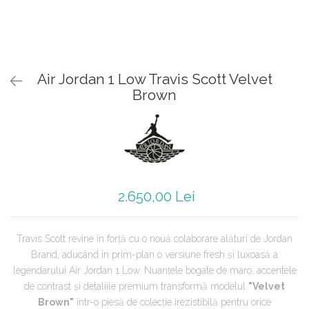
Jordan 1
Jordan 11
Jordan 12
Jordan 14
Air Jordan 1 Low Travis Scott Velvet
Jordan 2
Brown
Jordan 3
Jordan 4
Jordan 5
Jumpman Jack
Asics
Gel-1090
2.650,00 Lei
Gel-1130
Gel-Kayano 14
Travis Scott revine în forță cu o nouă colaborare alături de Jordan
Gel-Lyte III
Brand, aducând în prim-plan o versiune fresh și luxoasă a
GEL-NYC
legendarului Air Jordan 1 Low. Nuanțele bogate de maro, accentele
Gel-Venture
de contrast și detaliile premium transformă modelul
"Velvet
Convers
Brown"
într-o piesă de colecție irezistibilă pentru orice