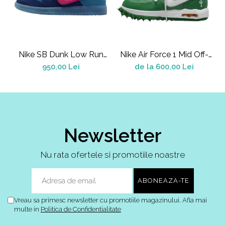
Nike SB Dunk Low Run
Nike Air Force 1 Mid Off-
A
The Jewels
White Pine Green
950,00 Lei
de la 600,00 Lei
Newsletter
Nu rata ofertele si promotiile noastre
Vreau sa primesc newsletter cu promotiile magazinului. Afla mai
multe in
Politica de Confidentialitate