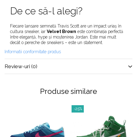
Shox
De ce să-l alegi?
Supreme
Tech Challenge
Fiecare lansare semnată Travis Scott are un impact uriaș în
Travis Scott
cultura sneaker, iar
Velvet Brown
este combinația perfectă
între eleganță, hype și moștenirea Jordan. Este mai mult
VaporMax
decât o pereche de sneakers – este un statement.
Vomero
Informatii conformitate produs
Salomon
Speedcross
Review-uri
(0)
X
XT-6
UGG
Produse similare
Disquette
Lowmel
-25%
Mini
Neumel
Platform Mini
Tazz