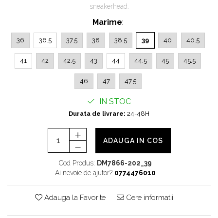
sneakerhead.
Chuck Taylor
TURBODRK
Marime
:
Loewe
36
36.5
37.5
38
38.5
39
40
40.5
New Balance
41
42
42.5
43
44
44.5
45
45.5
327
530
46
47
47.5
550
IN STOC
610
Durata de livrare:
24-48H
725
740
2002
ADAUGA IN COS
9060
Cod Produs:
DM7866-202_39
Nike
Ai nevoie de ajutor?
0774476010
Air Force
Air Max
Adauga la Favorite
Cere informatii
Air Presto