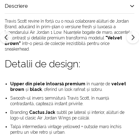
Alte Modele
Descriere
Basketball
Blazer
Travis Scott revine în forță cu o nouă colaborare alături de Jordan
Dunk
Brand, aducând în prim-plan o versiune fresh și luxoasă a
legendarului Air Jordan 1 Low. Nuanțele bogate de maro, accentele
Foamposite
de contrast și detaliile premium transformă modelul
"Velvet
FOG
Brown"
într-o piesă de colecție irezistibilă pentru orice
Football
sneakerhead.
KD
Detalii de design:
Kobe
Kyrie
LeBron
Upper din piele întoarsă premium
în nuanțe de
velvet
Mac
brown
și
black
, oferind un look rafinat și sobru.
Mind
Swoosh-ul invers semnătură Travis Scott, în nuanță
contrastantă, captează instant privirile.
Nocta
Branding
Cactus Jack
subtil pe lateral și interior, alături de
OFF-White
logo-ul clasic Air Jordan Wings pe călcâi.
Pantofi Sport
Talpă intermediară vintage yellowed + outsole maro închis
Sabrina
pentru un vibe retro și urban.
SB