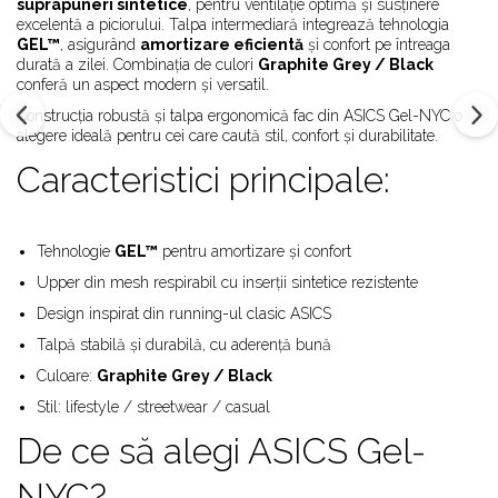
Alte Modele
suprapuneri sintetice
, pentru ventilație optimă și susținere
excelentă a piciorului. Talpa intermediară integrează tehnologia
Basketball
GEL™
, asigurând
amortizare eficientă
și confort pe întreaga
Blazer
durată a zilei. Combinația de culori
Graphite Grey / Black
conferă un aspect modern și versatil.
Dunk
Construcția robustă și talpa ergonomică fac din ASICS Gel-NYC o
Foamposite
alegere ideală pentru cei care caută stil, confort și durabilitate.
FOG
Caracteristici principale:
Football
KD
Kobe
Tehnologie
GEL™
pentru amortizare și confort
Kyrie
Upper din mesh respirabil cu inserții sintetice rezistente
LeBron
Design inspirat din running-ul clasic ASICS
Mac
Talpă stabilă și durabilă, cu aderență bună
Mind
Culoare:
Graphite Grey / Black
Nocta
OFF-White
Stil: lifestyle / streetwear / casual
Pantofi Sport
De ce să alegi ASICS Gel-
Sabrina
NYC?
SB