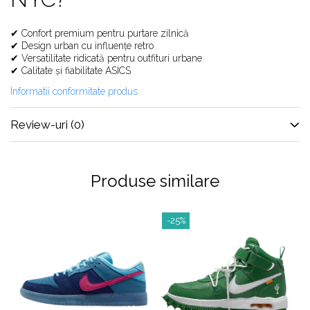
Shox
Supreme
✔ Confort premium pentru purtare zilnică
✔ Design urban cu influențe retro
Tech Challenge
✔ Versatilitate ridicată pentru outfituri urbane
Travis Scott
✔ Calitate și fiabilitate ASICS
VaporMax
Informatii conformitate produs
Vomero
Salomon
Review-uri
(0)
Speedcross
X
Produse similare
XT-6
UGG
Disquette
-25%
Lowmel
Mini
Neumel
Platform Mini
Tazz