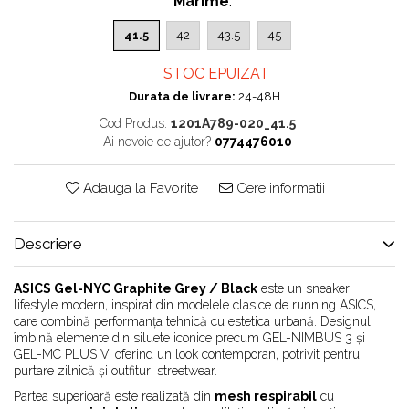
Marime
:
Chuck Taylor
41.5
42
43.5
45
TURBODRK
Loewe
STOC EPUIZAT
New Balance
Durata de livrare:
24-48H
327
Cod Produs:
1201A789-020_41.5
Ai nevoie de ajutor?
0774476010
530
550
Adauga la Favorite
Cere informatii
610
725
740
Descriere
2002
9060
ASICS Gel-NYC Graphite Grey / Black
este un sneaker
lifestyle modern, inspirat din modelele clasice de running ASICS,
Nike
care combină performanța tehnică cu estetica urbană. Designul
îmbină elemente din siluete iconice precum GEL-NIMBUS 3 și
Air Force
GEL-MC PLUS V, oferind un look contemporan, potrivit pentru
Air Max
purtare zilnică și outfituri streetwear.
Air Presto
Partea superioară este realizată din
mesh respirabil
cu