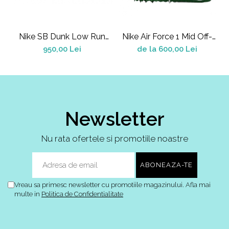
Nike SB Dunk Low Run
Nike Air Force 1 Mid Off-
A
The Jewels
White Pine Green
950,00 Lei
de la 600,00 Lei
Newsletter
Nu rata ofertele si promotiile noastre
Vreau sa primesc newsletter cu promotiile magazinului. Afla mai
multe in
Politica de Confidentialitate