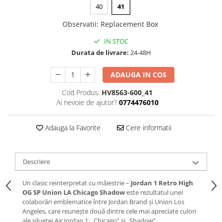
40
41
Chuck Taylor
TURBODRK
Observatii
:
Replacement Box
Loewe
IN STOC
New Balance
Durata de livrare:
24-48H
327
ADAUGA IN COS
530
550
Cod Produs:
HV8563-600_41
Ai nevoie de ajutor?
0774476010
610
725
Adauga la Favorite
Cere informatii
740
2002
9060
Descriere
Nike
Un clasic reinterpretat cu măiestrie –
Jordan 1 Retro High
Air Force
OG SP Union LA Chicago Shadow
este rezultatul unei
Air Max
colaborări emblematice între Jordan Brand și Union Los
Air Presto
Angeles, care reunește două dintre cele mai apreciate culori
ale siluetei Air Jordan 1: „Chicago” și „Shadow”.
Alte Modele