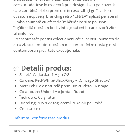
Acest model iese în evidență prin designul său patchwork
Basketball
care combină pielea premium în roșu, alb și gri închis, cu
Blazer
cusături expuse și branding retro "UN/LA" aplicat pe lateral.
Limba spumată cu efect de îmbătrânire și talpa ușor
Dunk
îngălbenită oferă un look vintage autentic, care evocă vibe-
Foamposite
ul anilor ’80.
FOG
Conceput atât pentru colecționari, cât și pentru purtarea de
zi cu zi, acest model oferă un mix perfect între nostalgie, stil
Football
contemporan și calitate excepțională.
KD
Kobe
✅
Detalii produs:
Kyrie
Siluetă: Air Jordan 1 High OG
LeBron
Culoare: Red/White/Black/Grey – „Chicago Shadow”
Mac
Material: Piele naturală premium cu detalii vintage
Colaborare: Union LA x Jordan Brand
Mind
Închidere: Cu șireturi
Nocta
Branding: "UN/LA" tag lateral, Nike Air pe limbă
Gen: Unisex
OFF-White
Pantofi Sport
Informatii conformitate produs
Sabrina
Review-uri
(0)
SB