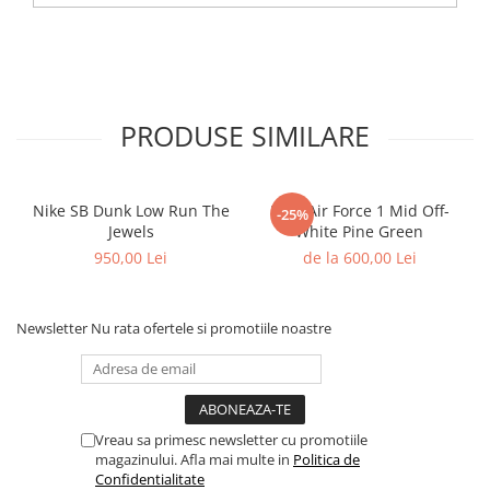
Shox
Supreme
Tech Challenge
Travis Scott
PRODUSE SIMILARE
VaporMax
Vomero
Salomon
Nike SB Dunk Low Run The
Nike Air Force 1 Mid Off-
-25%
Speedcross
Jewels
White Pine Green
X
950,00 Lei
de la 600,00 Lei
XT-6
UGG
Newsletter
Nu rata ofertele si promotiile noastre
Disquette
Lowmel
Mini
Neumel
Vreau sa primesc newsletter cu promotiile
Platform Mini
magazinului. Afla mai multe in
Politica de
Confidentialitate
Tazz