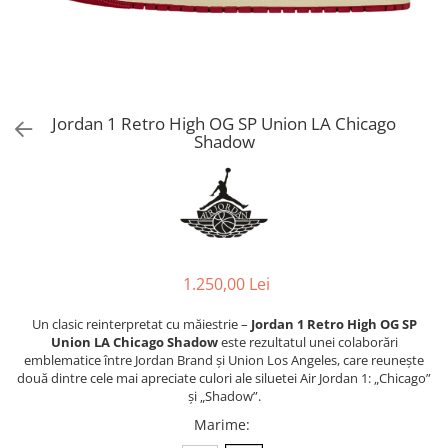
Jordan 1
Jordan 11
Jordan 12
Jordan 14
Jordan 2
Jordan 1 Retro High OG SP Union LA Chicago
Shadow
Jordan 3
Jordan 4
Jordan 5
Jumpman Jack
Asics
Gel-1090
1.250,00 Lei
Gel-1130
Un clasic reinterpretat cu măiestrie –
Jordan 1 Retro High OG SP
Gel-Kayano 14
Union LA Chicago Shadow
este rezultatul unei colaborări
Gel-Lyte III
emblematice între Jordan Brand și Union Los Angeles, care reunește
două dintre cele mai apreciate culori ale siluetei Air Jordan 1: „Chicago”
GEL-NYC
și „Shadow”.
Gel-Venture
Marime
:
Convers