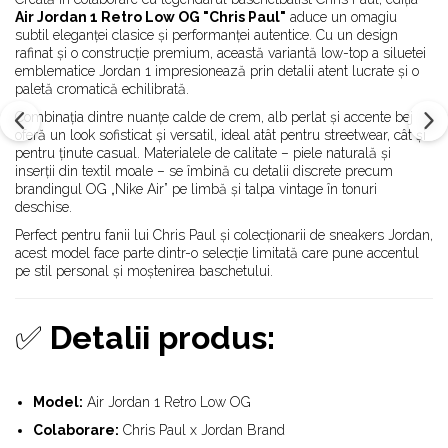
Alte Modele
Air Jordan 1 Retro Low OG "Chris Paul"
aduce un omagiu
Basketball
subtil eleganței clasice și performanței autentice. Cu un design
Blazer
rafinat și o construcție premium, această variantă low-top a siluetei
emblematice Jordan 1 impresionează prin detalii atent lucrate și o
Dunk
paletă cromatică echilibrată.
Foamposite
Combinația dintre nuanțe calde de crem, alb perlat și accente bej
FOG
oferă un look sofisticat și versatil, ideal atât pentru streetwear, cât și
pentru ținute casual. Materialele de calitate – piele naturală și
Football
inserții din textil moale – se îmbină cu detalii discrete precum
KD
brandingul OG „Nike Air” pe limbă și talpa vintage în tonuri
deschise.
Kobe
Kyrie
Perfect pentru fanii lui Chris Paul și colecționarii de sneakers Jordan,
acest model face parte dintr-o selecție limitată care pune accentul
LeBron
pe stil personal și moștenirea baschetului.
Mac
Mind
✅
Detalii produs:
Nocta
OFF-White
Pantofi Sport
Model:
Air Jordan 1 Retro Low OG
Sabrina
Colaborare:
Chris Paul x Jordan Brand
SB