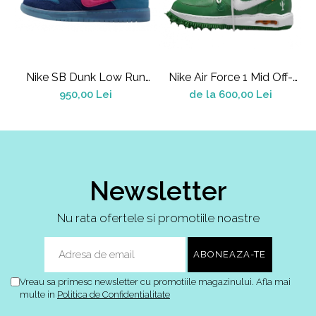
Nike SB Dunk Low Run
Nike Air Force 1 Mid Off-
A
The Jewels
White Pine Green
950,00 Lei
de la 600,00 Lei
Newsletter
Nu rata ofertele si promotiile noastre
Vreau sa primesc newsletter cu promotiile magazinului. Afla mai
multe in
Politica de Confidentialitate