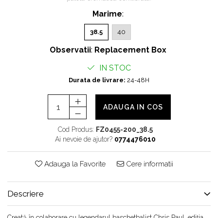
Chuck Taylor
Marime
:
TURBODRK
38.5
40
Loewe
New Balance
Observatii
:
Replacement Box
327
IN STOC
530
Durata de livrare:
24-48H
550
610
ADAUGA IN COS
725
740
Cod Produs:
FZ0455-200_38.5
Ai nevoie de ajutor?
0774476010
2002
9060
Adauga la Favorite
Cere informatii
Nike
Air Force
Air Max
Descriere
Air Presto
Creată în colaborare cu legendarul baschetbalist Chris Paul, ediția