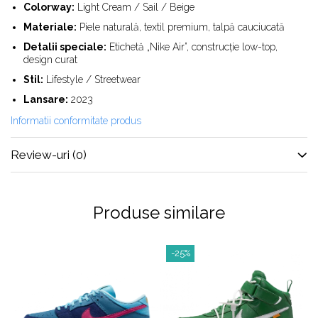
Colorway:
Light Cream / Sail / Beige
Shox
Materiale:
Piele naturală, textil premium, talpă cauciucată
Supreme
Detalii speciale:
Etichetă „Nike Air”, construcție low-top,
Tech Challenge
design curat
Travis Scott
Stil:
Lifestyle / Streetwear
VaporMax
Lansare:
2023
Vomero
Informatii conformitate produs
Salomon
Speedcross
Review-uri
(0)
X
XT-6
UGG
Produse similare
Disquette
Lowmel
-25%
Mini
Neumel
Platform Mini
Tazz