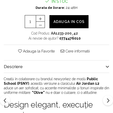
IN STOC
Chuck Taylor
Durata de livrare:
24-48H
TURBODRK
Loewe
ADAUGA IN COS
New Balance
327
Cod Produs:
AA1233-200_42
Ai nevoie de ajutor?
0774476010
530
550
Adauga la Favorite
Cere informatii
610
725
740
Descriere
2002
Creată în colaborare cu brandul newyorkez de modă
Public
9060
School (PSNY)
, această versiune a clasicului
Air Jordan 12
Nike
aduce un aer sofisticat, cu accente minimaliste și tonuri inspirate din
uniforme militare.
"Olive"
nu e doar o culoare, ci o atitudine.
Air Force
Air Max
Design elegant, execuție
Air Presto