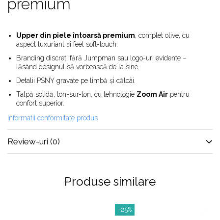
premium
Alte Modele
Basketball
Blazer
Upper din piele întoarsă premium
, complet olive, cu
Dunk
aspect luxuriant și feel soft-touch.
Foamposite
Branding discret: fără Jumpman sau logo-uri evidente –
FOG
lăsând designul să vorbească de la sine.
Football
Detalii PSNY gravate pe limbă și călcâi.
KD
Talpă solidă, ton-sur-ton, cu tehnologie
Zoom Air
pentru
Kobe
confort superior.
Kyrie
Informatii conformitate produs
LeBron
Review-uri
(0)
Mac
Mind
Nocta
Produse similare
OFF-White
Pantofi Sport
Sabrina
-25%
SB