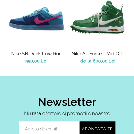
Shox
Supreme
Tech Challenge
Travis Scott
VaporMax
Vomero
Salomon
Nike SB Dunk Low Run
Nike Air Force 1 Mid Off-
A
The Jewels
White Pine Green
950,00 Lei
de la 600,00 Lei
Speedcross
X
XT-6
UGG
Disquette
Newsletter
Lowmel
Mini
Nu rata ofertele si promotiile noastre
Neumel
Platform Mini
Tazz