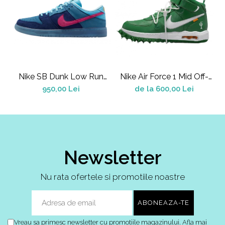
Shox
Supreme
Tech Challenge
Travis Scott
VaporMax
Vomero
Nike SB Dunk Low Run
Nike Air Force 1 Mid Off-
A
The Jewels
White Pine Green
Salomon
950,00 Lei
de la 600,00 Lei
Speedcross
X
XT-6
UGG
Newsletter
Disquette
Lowmel
Nu rata ofertele si promotiile noastre
Mini
Neumel
Platform Mini
Vreau sa primesc newsletter cu promotiile magazinului. Afla mai
Tazz