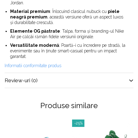
Alte Modele
Jordan.
Basketball
Material premium
: Înlocuind clasicul nubuck cu
piele
Blazer
neagră premium
, această versiune oferă un aspect luxos
și durabilitate crescută.
Dunk
Elemente OG păstrate
: Talpa, forma și branding-ul Nike
Foamposite
Air pe călcâi rămân fidele versiunii originale.
FOG
Versatilitate modernă
: Poartă-i cu încredere pe stradă, la
Football
evenimente sau în ținute smart-casual pentru un impact
KD
garantat.
Kobe
Informatii conformitate produs
Kyrie
Review-uri
(0)
LeBron
Mac
Mind
Produse similare
Nocta
OFF-White
Pantofi Sport
-25%
Sabrina
SB