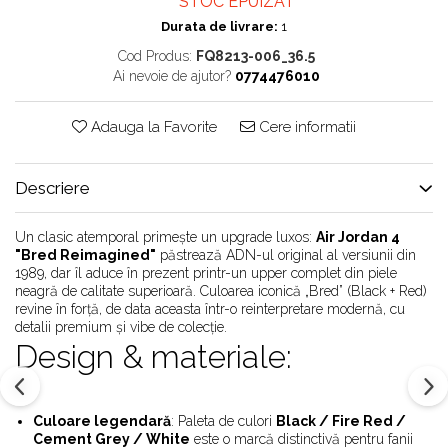
STOC EPUIZAT
Chuck Taylor
Durata de livrare:
1
TURBODRK
Cod Produs:
FQ8213-006_36.5
Loewe
Ai nevoie de ajutor?
0774476010
New Balance
Adauga la Favorite
Cere informatii
327
530
550
Descriere
610
725
Un clasic atemporal primește un upgrade luxos:
Air Jordan 4
"Bred Reimagined"
păstrează ADN-ul original al versiunii din
740
1989, dar îl aduce în prezent printr-un upper complet din piele
2002
neagră de calitate superioară. Culoarea iconică „Bred” (Black + Red)
revine în forță, de data aceasta într-o reinterpretare modernă, cu
9060
detalii premium și vibe de colecție.
Nike
Design & materiale:
Air Force
Air Max
Culoare legendară
: Paleta de culori
Black / Fire Red /
Air Presto
Cement Grey / White
este o marcă distinctivă pentru fanii