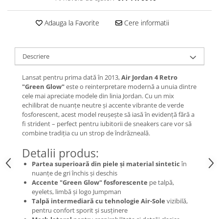
Chuck Taylor
TURBODRK
Adauga la Favorite
Cere informatii
Loewe
New Balance
Descriere
327
530
Lansat pentru prima dată în 2013,
Air Jordan 4 Retro
"Green Glow"
este o reinterpretare modernă a unuia dintre
550
cele mai apreciate modele din linia Jordan. Cu un mix
610
echilibrat de nuanțe neutre și accente vibrante de verde
725
fosforescent, acest model reușește să iasă în evidență fără a
fi strident – perfect pentru iubitorii de sneakers care vor să
740
combine tradiția cu un strop de îndrăzneală.
2002
Detalii produs:
9060
Partea superioară din piele și material sintetic
în
Nike
nuanțe de gri închis și deschis
Air Force
Accente "Green Glow" fosforescente
pe talpă,
eyelets, limbă și logo Jumpman
Air Max
Talpă intermediară cu tehnologie Air-Sole
vizibilă,
Air Presto
pentru confort sporit și susținere
Alte Modele