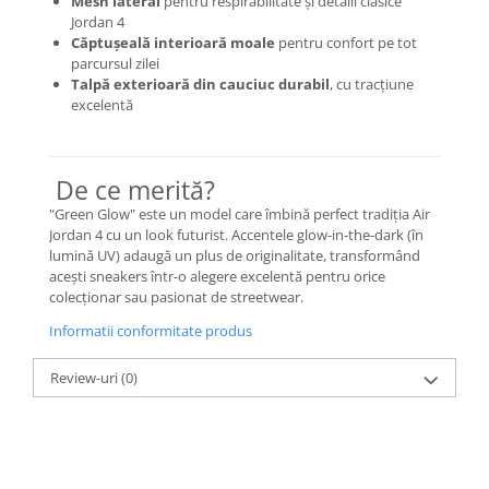
Mesh lateral
pentru respirabilitate și detalii clasice
Jordan 4
Basketball
Căptușeală interioară moale
pentru confort pe tot
Blazer
parcursul zilei
Dunk
Talpă exterioară din cauciuc durabil
, cu tracțiune
excelentă
Foamposite
FOG
Football
De ce merită?
KD
"Green Glow" este un model care îmbină perfect tradiția Air
Kobe
Jordan 4 cu un look futurist. Accentele glow-in-the-dark (în
Kyrie
lumină UV) adaugă un plus de originalitate, transformând
acești sneakers într-o alegere excelentă pentru orice
LeBron
colecționar sau pasionat de streetwear.
Mac
Informatii conformitate produs
Mind
Nocta
Review-uri
(0)
OFF-White
Pantofi Sport
Sabrina
SB