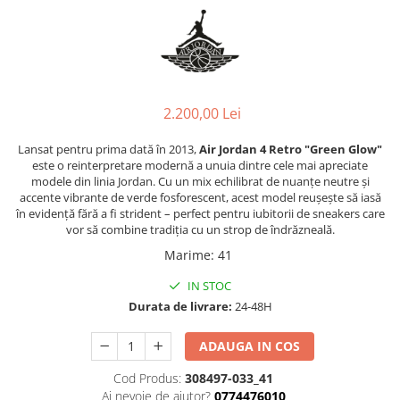
Jordan 1
Jordan 11
Jordan 12
Jordan 14
Jordan 2
2.200,00 Lei
Jordan 3
Lansat pentru prima dată în 2013,
Air Jordan 4 Retro "Green Glow"
Jordan 4
este o reinterpretare modernă a unuia dintre cele mai apreciate
Jordan 5
modele din linia Jordan. Cu un mix echilibrat de nuanțe neutre și
Jumpman Jack
accente vibrante de verde fosforescent, acest model reușește să iasă
în evidență fără a fi strident – perfect pentru iubitorii de sneakers care
Asics
vor să combine tradiția cu un strop de îndrăzneală.
Gel-1090
Marime
:
41
Gel-1130
IN STOC
Gel-Kayano 14
Durata de livrare:
24-48H
Gel-Lyte III
GEL-NYC
ADAUGA IN COS
Gel-Venture
Cod Produs:
308497-033_41
Convers
Ai nevoie de ajutor?
0774476010