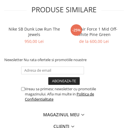
Shox
PRODUSE SIMILARE
Supreme
Tech Challenge
Travis Scott
Nike SB Dunk Low Run The
Nike Air Force 1 Mid Off-
-25%
Jewels
White Pine Green
VaporMax
950,00 Lei
de la 600,00 Lei
Vomero
Salomon
Speedcross
Newsletter
Nu rata ofertele si promotiile noastre
X
XT-6
UGG
Vreau sa primesc newsletter cu promotiile
Disquette
magazinului. Afla mai multe in
Politica de
Lowmel
Confidentialitate
Mini
Neumel
MAGAZINUL MEU
Platform Mini
CLIENTI
Tazz