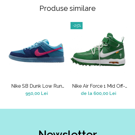
Produse similare
-25%
Nike SB Dunk Low Run
Nike Air Force 1 Mid Off-
A
The Jewels
White Pine Green
950,00 Lei
de la 600,00 Lei
Newsletter