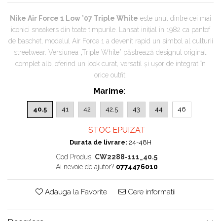
Chuck Taylor
Nike Air Force 1 Low ’07 Triple White
este unul dintre cei mai
TURBODRK
iconici sneakers din toate timpurile. Lansat inițial în 1982 ca pantof
Loewe
de baschet, modelul Air Force 1 a devenit rapid un simbol al culturii
New Balance
streetwear. Versiunea „Triple White” păstrează designul original,
complet alb, oferind un look curat, versatil și ușor de integrat în
327
orice outfit.
530
550
Marime
:
610
40.5
41
42
42.5
43
44
46
725
740
STOC EPUIZAT
2002
Durata de livrare:
24-48H
9060
Cod Produs:
CW2288-111_40.5
Ai nevoie de ajutor?
0774476010
Nike
Air Force
Adauga la Favorite
Cere informatii
Air Max
Air Presto