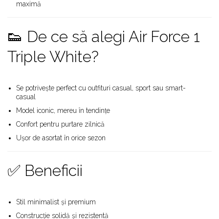
maximă
Shox
Supreme
👟 De ce să alegi Air Force 1
Tech Challenge
Travis Scott
Triple White?
VaporMax
Vomero
Salomon
Se potrivește perfect cu outfituri casual, sport sau smart-
casual
Speedcross
Model iconic, mereu în tendințe
X
Confort pentru purtare zilnică
XT-6
Ușor de asortat în orice sezon
UGG
Disquette
✅ Beneficii
Lowmel
Mini
Neumel
Stil minimalist și premium
Platform Mini
Construcție solidă și rezistentă
Tazz