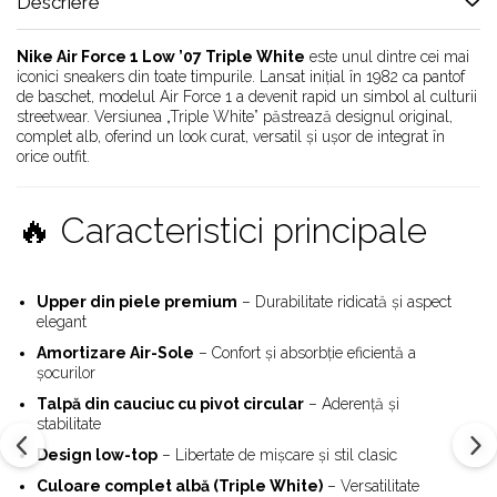
Alte Modele
Descriere
Basketball
Nike Air Force 1 Low ’07 Triple White
este unul dintre cei mai
Blazer
iconici sneakers din toate timpurile. Lansat inițial în 1982 ca pantof
Dunk
de baschet, modelul Air Force 1 a devenit rapid un simbol al culturii
Foamposite
streetwear. Versiunea „Triple White” păstrează designul original,
complet alb, oferind un look curat, versatil și ușor de integrat în
FOG
orice outfit.
Football
KD
🔥 Caracteristici principale
Kobe
Kyrie
LeBron
Upper din piele premium
– Durabilitate ridicată și aspect
Mac
elegant
Mind
Amortizare Air-Sole
– Confort și absorbție eficientă a
șocurilor
Nocta
OFF-White
Talpă din cauciuc cu pivot circular
– Aderență și
stabilitate
Pantofi Sport
Design low-top
– Libertate de mișcare și stil clasic
Sabrina
Culoare complet albă (Triple White)
– Versatilitate
SB