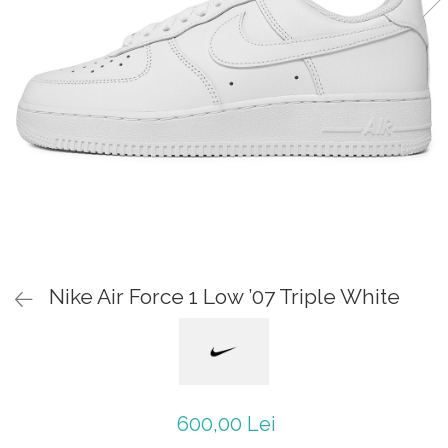
Jordan 1
Jordan 11
Jordan 12
Jordan 14
Jordan 2
Jordan 3
Jordan 4
Jordan 5
Jumpman Jack
Asics
Gel-1090
Nike Air Force 1 Low ’07 Triple White
Gel-1130
Gel-Kayano 14
Gel-Lyte III
GEL-NYC
Gel-Venture
600,00 Lei
Convers