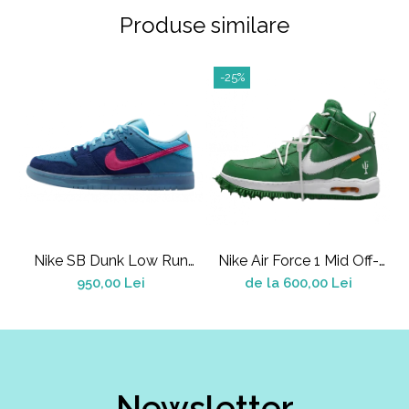
Shox
Produse similare
Supreme
Tech Challenge
-25%
Travis Scott
VaporMax
Vomero
Salomon
Speedcross
X
XT-6
Nike SB Dunk Low Run
Nike Air Force 1 Mid Off-
A
UGG
The Jewels
White Pine Green
950,00 Lei
de la 600,00 Lei
Disquette
Lowmel
Mini
Neumel
Platform Mini
Newsletter
Tazz