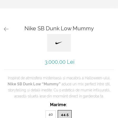
Jordan 1
Jordan 11
Jordan 12
Jordan 14
Nike SB Dunk Low Mummy
Jordan 2
Jordan 3
Jordan 4
Jordan 5
Jumpman Jack
3.000,00 Lei
Asics
Gel-1090
Inspirat de atmosfera misterioasă și macabră a Halloween-ului,
Gel-1130
Nike SB Dunk Low “Mummy”
aduce un mix perfect între stil,
Gel-Kayano 14
storytelling și detalii inedite. Cu o estetică de mumie înfășurată,
Gel-Lyte III
această siluetă iese din mormânt direct în garderoba ta.
GEL-NYC
Marime
:
Gel-Venture
Convers
40
44.5