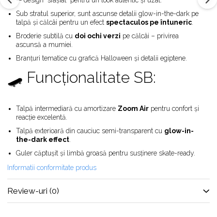
Alte Modele
— design “sfâșiat” pentru un look autentic și uzat.
Basketball
Sub stratul superior, sunt ascunse detalii glow-in-the-dark pe
talpă și călcâi pentru un efect
spectaculos pe întuneric
.
Blazer
Broderie subtilă cu
doi ochi verzi
pe călcâi – privirea
Dunk
ascunsă a mumiei.
Foamposite
Branțuri tematice cu grafică Halloween și detalii egiptene.
FOG
🛹 Funcționalitate SB:
Football
KD
Kobe
Talpă intermediară cu amortizare
Zoom Air
pentru confort și
Kyrie
reacție excelentă.
LeBron
Talpă exterioară din cauciuc semi-transparent cu
glow-in-
Mac
the-dark effect
.
Mind
Guler căptușit și limbă groasă pentru susținere skate-ready.
Nocta
Informatii conformitate produs
OFF-White
Pantofi Sport
Review-uri
(0)
Sabrina
SB