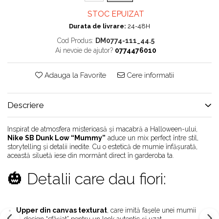
Chuck Taylor
STOC EPUIZAT
TURBODRK
Durata de livrare:
24-48H
Loewe
Cod Produs:
DM0774-111_44.5
New Balance
Ai nevoie de ajutor?
0774476010
327
Adauga la Favorite
Cere informatii
530
550
610
Descriere
725
740
Inspirat de atmosfera misterioasă și macabră a Halloween-ului,
Nike SB Dunk Low “Mummy”
aduce un mix perfect între stil,
2002
storytelling și detalii inedite. Cu o estetică de mumie înfășurată,
9060
această siluetă iese din mormânt direct în garderoba ta.
Nike
🎃 Detalii care dau fiori:
Air Force
Air Max
Air Presto
Upper din canvas texturat
, care imită fașele unei mumii