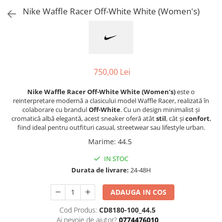
Jordan 1
Nike Waffle Racer Off-White White (Women's)
Jordan 11
Jordan 12
Jordan 14
Jordan 2
Jordan 3
750,00 Lei
Jordan 4
Nike Waffle Racer Off-White White (Women’s)
este o
Jordan 5
reinterpretare modernă a clasicului model Waffle Racer, realizată în
Jumpman Jack
colaborare cu brandul
Off-White
. Cu un design minimalist și
cromatică albă elegantă, acest sneaker oferă atât
stil
, cât și
confort
,
Asics
fiind ideal pentru outfituri casual, streetwear sau lifestyle urban.
Gel-1090
Marime
:
44.5
Gel-1130
IN STOC
Gel-Kayano 14
Durata de livrare:
24-48H
Gel-Lyte III
GEL-NYC
ADAUGA IN COS
Gel-Venture
Cod Produs:
CD8180-100_44.5
Convers
Ai nevoie de ajutor?
0774476010