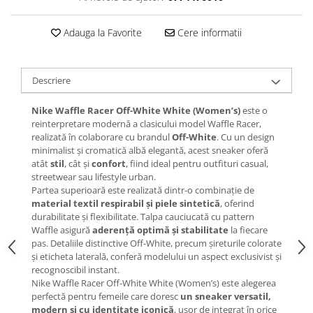
Chuck Taylor
TURBODRK
Adauga la Favorite
Cere informatii
Loewe
New Balance
Descriere
327
530
Nike Waffle Racer Off-White White (Women’s)
este o
reinterpretare modernă a clasicului model Waffle Racer,
550
realizată în colaborare cu brandul
Off-White
. Cu un design
610
minimalist și cromatică albă elegantă, acest sneaker oferă
atât
stil
, cât și
confort
, fiind ideal pentru outfituri casual,
725
streetwear sau lifestyle urban.
740
Partea superioară este realizată dintr-o combinație de
2002
material textil respirabil și piele sintetică
, oferind
durabilitate și flexibilitate. Talpa cauciucată cu pattern
9060
Waffle asigură
aderență optimă și stabilitate
la fiecare
Nike
pas. Detaliile distinctive Off-White, precum șireturile colorate
și eticheta laterală, conferă modelului un aspect exclusivist și
Air Force
recognoscibil instant.
Air Max
Nike Waffle Racer Off-White White (Women’s) este alegerea
Air Presto
perfectă pentru femeile care doresc
un sneaker versatil,
modern și cu identitate iconică
, ușor de integrat în orice
Alte Modele