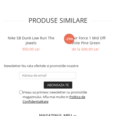
Shox
Supreme
PRODUSE SIMILARE
Tech Challenge
Travis Scott
VaporMax
Nike SB Dunk Low Run The
Nike Air Force 1 Mid Off-
Vomero
-25%
Jewels
White Pine Green
Salomon
950,00 Lei
de la 600,00 Lei
Speedcross
X
Newsletter
Nu rata ofertele si promotiile noastre
XT-6
UGG
Disquette
Lowmel
Vreau sa primesc newsletter cu promotiile
Mini
magazinului. Afla mai multe in
Politica de
Confidentialitate
Neumel
Platform Mini
MAGAZINUL MEU
Tazz