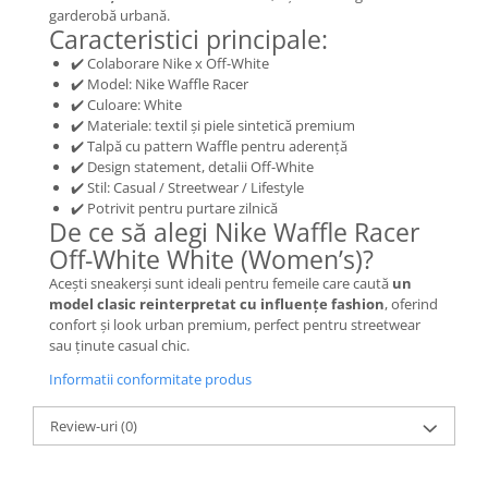
garderobă urbană.
Basketball
Caracteristici principale:
Blazer
✔️ Colaborare Nike x Off-White
✔️ Model: Nike Waffle Racer
Dunk
✔️ Culoare: White
Foamposite
✔️ Materiale: textil și piele sintetică premium
FOG
✔️ Talpă cu pattern Waffle pentru aderență
✔️ Design statement, detalii Off-White
Football
✔️ Stil: Casual / Streetwear / Lifestyle
KD
✔️ Potrivit pentru purtare zilnică
De ce să alegi Nike Waffle Racer
Kobe
Off-White White (Women’s)?
Kyrie
LeBron
Acești sneakerși sunt ideali pentru femeile care caută
un
model clasic reinterpretat cu influențe fashion
, oferind
Mac
confort și look urban premium, perfect pentru streetwear
Mind
sau ținute casual chic.
Nocta
Informatii conformitate produs
OFF-White
Pantofi Sport
Review-uri
(0)
Sabrina
SB