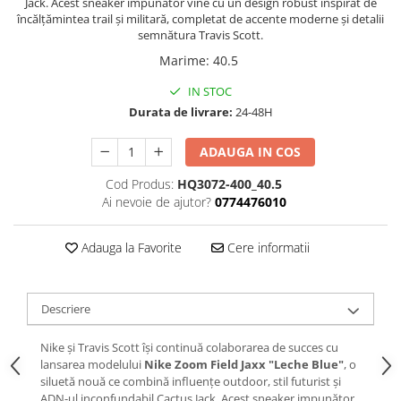
Jack. Acest sneaker impunător vine cu un design robust inspirat de
Chuck Taylor
încălțămintea trail și militară, completat de accente moderne și detalii
semnătura Travis Scott.
TURBODRK
Marime
:
40.5
Loewe
New Balance
IN STOC
Durata de livrare:
24-48H
327
530
ADAUGA IN COS
550
Cod Produs:
HQ3072-400_40.5
610
Ai nevoie de ajutor?
0774476010
725
740
Adauga la Favorite
Cere informatii
2002
9060
Nike
Descriere
Air Force
Nike și Travis Scott își continuă colaborarea de succes cu
Air Max
lansarea modelului
Nike Zoom Field Jaxx "Leche Blue"
, o
Air Presto
siluetă nouă ce combină influențe outdoor, stil futurist și
ADN-ul inconfundabil Cactus Jack. Acest sneaker impunător
Alte Modele