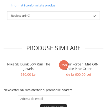
Shox
Informatii conformitate produs
Supreme
Review-uri
(0)
Tech Challenge
Travis Scott
VaporMax
Vomero
Salomon
PRODUSE SIMILARE
Speedcross
X
XT-6
Nike SB Dunk Low Run The
Nike Air Force 1 Mid Off-
-25%
UGG
Jewels
White Pine Green
950,00 Lei
de la 600,00 Lei
Disquette
Lowmel
Mini
Newsletter
Nu rata ofertele si promotiile noastre
Neumel
Platform Mini
Tazz