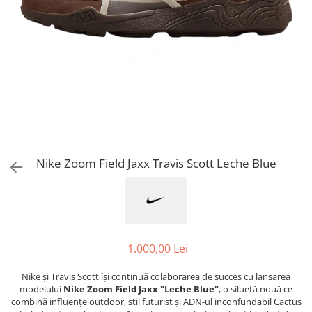
Jordan 1
Jordan 11
Jordan 12
Jordan 14
Jordan 2
Jordan 3
Jordan 4
Jordan 5
Jumpman Jack
Nike Zoom Field Jaxx Travis Scott Leche Blue
Asics
Gel-1090
Gel-1130
Gel-Kayano 14
Gel-Lyte III
1.000,00 Lei
GEL-NYC
Nike și Travis Scott își continuă colaborarea de succes cu lansarea
Gel-Venture
modelului
Nike Zoom Field Jaxx "Leche Blue"
, o siluetă nouă ce
Convers
combină influențe outdoor, stil futurist și ADN-ul inconfundabil Cactus