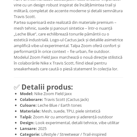
vine cu un design robust inspirat de încălțămintea trail și
Basketball
militară, completat de accente moderne și detalii semnătura
Blazer
Travis Scott.
Partea superioară este realizată din materiale premium –
Dunk
mesh tehnic, suede și panouri sintetice – într-o nuanță
Foamposite
„Leche Blue”, care echilibrează tonurile pământii cu o
FOG
estetică industrială. Logo-ul Cactus Jack și detaliile asimetrice
amplifică vibe-ul experimental. Talpa Zoom oferă confort și
Football
performanță în orice context – fie urban, fie outdoor.
KD
Modelul Zoom Field Jaxx marchează o nouă direcție stilistică
în colaborările Nike x Travis Scott, fiind ideal pentru
Kobe
sneakerheads care caută o piesă statement în colecția lor.
Kyrie
LeBron
✅
Detalii produs:
Mac
Model:
Nike Zoom Field Jaxx
Mind
Colaborare:
Travis Scott (Cactus Jack)
Nocta
Culoare:
Leche Blue / Earth tones
OFF-White
Materiale:
Mesh, suede, TPU, piele sintetică
Talpă:
Zoom Air cu amortizare și aderență outdoor
Pantofi Sport
Design:
Look experimental, detalii tehnice, vibe utilitar
Sabrina
Lansare:
2025
Categorie:
Lifestyle / Streetwear / Trail-inspired
SB