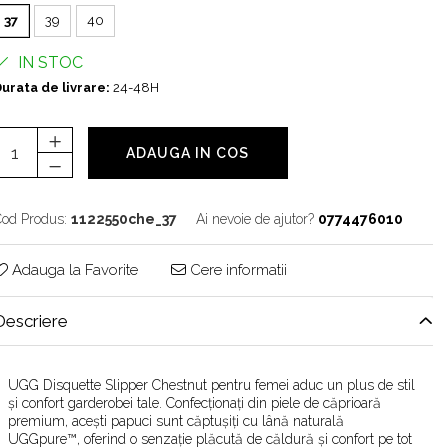
37
39
40
IN STOC
urata de livrare:
24-48H
ADAUGA IN COS
od Produs:
1122550che_37
Ai nevoie de ajutor?
0774476010
Adauga la Favorite
Cere informatii
Descriere
UGG Disquette Slipper Chestnut pentru femei aduc un plus de stil
și confort garderobei tale. Confecționați din piele de căprioară
premium, acești papuci sunt căptușiți cu lână naturală
UGGpure™, oferind o senzație plăcută de căldură și confort pe tot