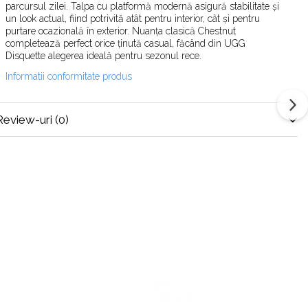
parcursul zilei. Talpa cu platformă modernă asigură stabilitate și
un look actual, fiind potrivită atât pentru interior, cât și pentru
purtare ocazională în exterior. Nuanța clasică Chestnut
completează perfect orice ținută casual, făcând din UGG
Disquette alegerea ideală pentru sezonul rece.
Informatii conformitate produs
Review-uri
(0)