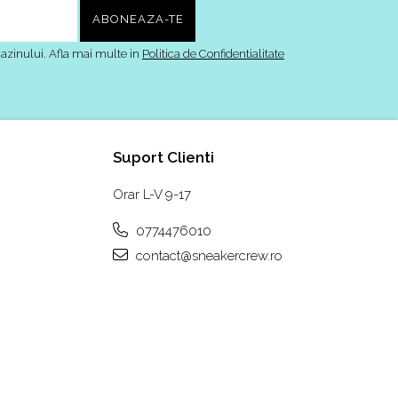
azinului. Afla mai multe in
Politica de Confidentialitate
Suport Clienti
Orar L-V 9-17
0774476010
contact@sneakercrew.ro