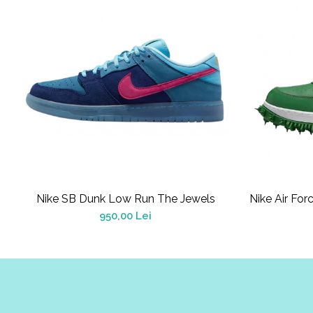
Alte Modele
Basketball
Blazer
Dunk
Foamposite
FOG
Football
KD
Kobe
Kyrie
LeBron
Nike SB Dunk Low Run The Jewels
Nike Air For
Mac
950,00 Lei
Mind
Nocta
OFF-White
Pantofi Sport
Sabrina
SB