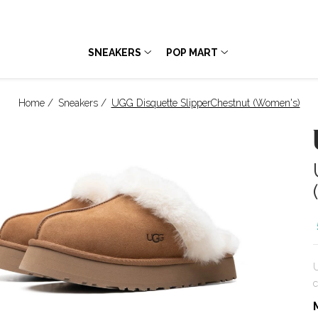
SNEAKERS
POP MART
Home /
Sneakers /
UGG Disquette SlipperChestnut (Women's)
U
c