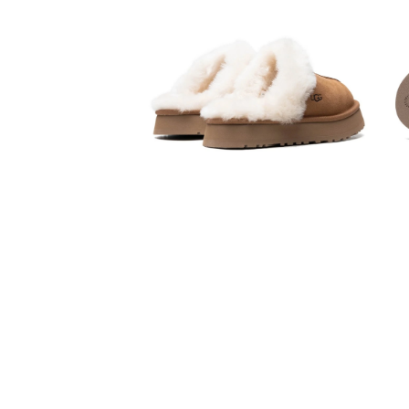
Jordan 1
Jordan 11
Jordan 12
Jordan 14
Jordan 2
Jordan 3
Jordan 4
Jordan 5
Jumpman Jack
Asics
Gel-1090
Gel-1130
Gel-Kayano 14
Gel-Lyte III
GEL-NYC
Gel-Venture
Convers