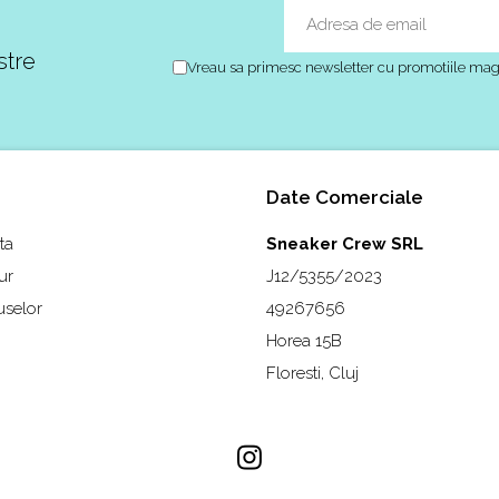
stre
Vreau sa primesc newsletter cu promotiile mag
Date Comerciale
ta
Sneaker Crew SRL
ur
J12/5355/2023
uselor
49267656
Horea 15B
Floresti, Cluj