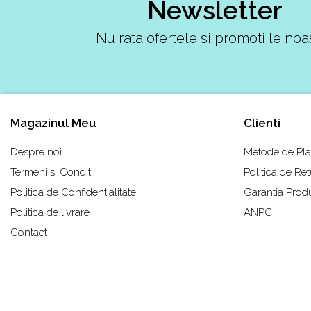
Newsletter
Shox
Supreme
Nu rata ofertele si promotiile noa
Tech Challenge
Travis Scott
VaporMax
Vomero
Magazinul Meu
Clienti
Salomon
Speedcross
Despre noi
Metode de Pla
X
Termeni si Conditii
Politica de Ret
XT-6
Politica de Confidentialitate
Garantia Prod
UGG
Politica de livrare
ANPC
Disquette
Contact
Lowmel
Mini
Neumel
Platform Mini
Tazz