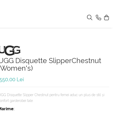
UGG Disquette SlipperChestnut
(Women's)
550,00 Lei
GG Disquette Slipper Chestnut pentru femei aduc un plus de stil și
onfort garderobei tale.
Marime
: