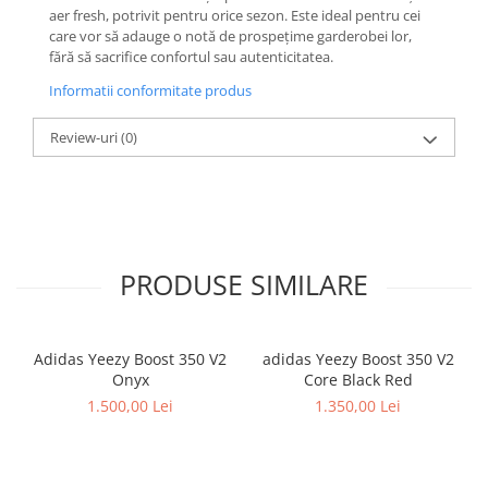
aer fresh, potrivit pentru orice sezon. Este ideal pentru cei
Shox
care vor să adauge o notă de prospețime garderobei lor,
Supreme
fără să sacrifice confortul sau autenticitatea.
Tech Challenge
Informatii conformitate produs
Travis Scott
VaporMax
Review-uri
(0)
Vomero
Salomon
Speedcross
X
PRODUSE SIMILARE
XT-6
UGG
Disquette
Adidas Yeezy Boost 350 V2
adidas Yeezy Boost 350 V2
Lowmel
Onyx
Core Black Red
Mini
1.500,00 Lei
1.350,00 Lei
Neumel
Platform Mini
Tazz