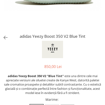
Jordan 1
Jordan 11
Jordan 12
Jordan 14
Jordan 2
Jordan 3
adidas Yeezy Boost 350 V2 Blue Tint
Jordan 4
Jordan 5
Jumpman Jack
Asics
Gel-1090
850,00 Lei
Gel-1130
adidas Yeezy Boost 350 V2 "Blue Tint"
este una dintre cele mai
Gel-Kayano 14
apreciate versiuni ale siluetei create de Kanye West, datorită paletei
Gel-Lyte III
sale cromatice proaspete și detaliilor subtil contrastante. Cu o estetică
glacială și o combinație perfectă între fashion și funcționalitate, acest
GEL-NYC
model iese în evidență fără a fi strident.
Gel-Venture
Marime
:
Convers