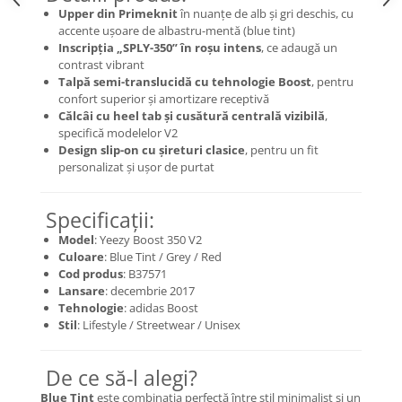
Upper din Primeknit
în nuanțe de alb și gri deschis, cu
Basketball
accente ușoare de albastru-mentă (blue tint)
Blazer
Inscripția „SPLY-350” în roșu intens
, ce adaugă un
contrast vibrant
Dunk
Talpă semi-translucidă cu tehnologie Boost
, pentru
Foamposite
confort superior și amortizare receptivă
Călcâi cu heel tab și cusătură centrală vizibilă
,
FOG
specifică modelelor V2
Football
Design slip-on cu șireturi clasice
, pentru un fit
KD
personalizat și ușor de purtat
Kobe
Kyrie
Specificații:
LeBron
Model
: Yeezy Boost 350 V2
Mac
Culoare
: Blue Tint / Grey / Red
Cod produs
: B37571
Mind
Lansare
: decembrie 2017
Nocta
Tehnologie
: adidas Boost
Stil
: Lifestyle / Streetwear / Unisex
OFF-White
Pantofi Sport
De ce să-l alegi?
Sabrina
SB
Blue Tint
este combinația perfectă între stil minimalist și un