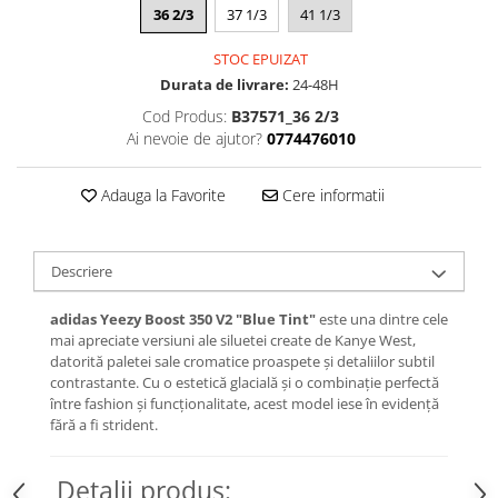
36 2/3
37 1/3
41 1/3
Chuck Taylor
TURBODRK
STOC EPUIZAT
Loewe
Durata de livrare:
24-48H
New Balance
Cod Produs:
B37571_36 2/3
Ai nevoie de ajutor?
0774476010
327
530
Adauga la Favorite
Cere informatii
550
610
725
Descriere
740
2002
adidas Yeezy Boost 350 V2 "Blue Tint"
este una dintre cele
mai apreciate versiuni ale siluetei create de Kanye West,
9060
datorită paletei sale cromatice proaspete și detaliilor subtil
Nike
contrastante. Cu o estetică glacială și o combinație perfectă
între fashion și funcționalitate, acest model iese în evidență
Air Force
fără a fi strident.
Air Max
Air Presto
Detalii produs:
Alte Modele