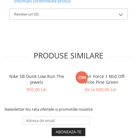
Informatii conformitate produs
Shox
Supreme
Review-uri
(0)
Tech Challenge
Travis Scott
VaporMax
Vomero
PRODUSE SIMILARE
Salomon
Speedcross
X
Nike SB Dunk Low Run The
Nike Air Force 1 Mid Off-
-25%
XT-6
Jewels
White Pine Green
UGG
950,00 Lei
de la 600,00 Lei
Disquette
Lowmel
Newsletter
Nu rata ofertele si promotiile noastre
Mini
Neumel
Platform Mini
Tazz