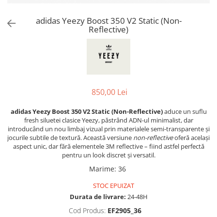
Jordan 1
Jordan 11
adidas Yeezy Boost 350 V2 Static (Non-
Reflective)
Jordan 12
Jordan 14
Jordan 2
Jordan 3
Jordan 4
850,00 Lei
Jordan 5
Jumpman Jack
adidas Yeezy Boost 350 V2 Static (Non-Reflective)
aduce un suflu
Asics
fresh siluetei clasice Yeezy, păstrând ADN-ul minimalist, dar
introducând un nou limbaj vizual prin materialele semi-transparente și
Gel-1090
jocurile subtile de textură. Această versiune
non-reflective
oferă același
aspect unic, dar fără elementele 3M reflective – fiind astfel perfectă
Gel-1130
pentru un look discret și versatil.
Gel-Kayano 14
Marime
:
36
Gel-Lyte III
GEL-NYC
STOC EPUIZAT
Durata de livrare:
24-48H
Gel-Venture
Convers
Cod Produs:
EF2905_36