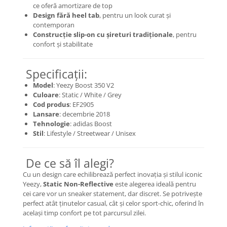
ce oferă amortizare de top
Basketball
Design fără heel tab
, pentru un look curat și
contemporan
Blazer
Construcție slip-on cu șireturi tradiționale
, pentru
Dunk
confort și stabilitate
Foamposite
FOG
Specificații:
Football
Model
: Yeezy Boost 350 V2
KD
Culoare
: Static / White / Grey
Cod produs
: EF2905
Kobe
Lansare
: decembrie 2018
Kyrie
Tehnologie
: adidas Boost
LeBron
Stil
: Lifestyle / Streetwear / Unisex
Mac
Mind
De ce să îl alegi?
Nocta
Cu un design care echilibrează perfect inovația și stilul iconic
OFF-White
Yeezy,
Static Non-Reflective
este alegerea ideală pentru
cei care vor un sneaker statement, dar discret. Se potrivește
Pantofi Sport
perfect atât ținutelor casual, cât și celor sport-chic, oferind în
Sabrina
același timp confort pe tot parcursul zilei.
SB