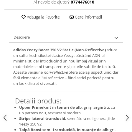
Ai nevoie de ajutor?
0774476010
Chuck Taylor
TURBODRK
Adauga la Favorite
Cere informatii
Loewe
New Balance
Descriere
327
530
adidas Yeezy Boost 350 V2 Static (Non-Reflective)
aduce
550
un suflu fresh siluetei clasice Yeezy, păstrând ADN-ul
minimalist, dar introducând un nou limbaj vizual prin
610
materialele semi-transparente și jocurile subtile de textură.
725
Această versiune
non-reflective
oferă același aspect unic, dar
740
fără elementele 3M reflective – fiind astfel perfectă pentru
un look discret și versatil.
2002
9060
Detalii produs:
Nike
Upper Primeknit în tonuri de alb, gri și argintiu
, cu
Air Force
un pattern nou, texturat și modern
Air Max
Stripe lateral translucid
, semnătura noii generații de
Air Presto
Yeezy 350 V2
Talpă Boost semi-translucidă, în nuanțe de alb-gri
,
Alte Modele