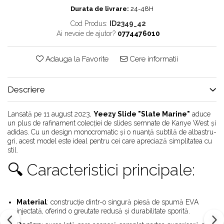
Chuck Taylor
Durata de livrare:
24-48H
TURBODRK
Cod Produs:
ID2349_42
Ai nevoie de ajutor?
0774476010
Loewe
New Balance
Adauga la Favorite
Cere informatii
327
530
Descriere
550
610
Lansată pe 11 august 2023,
Yeezy Slide "Slate Marine"
aduce
725
un plus de rafinament colecției de slides semnate de Kanye West și
740
adidas.
Cu un design monocromatic și o nuanță subtilă de albastru-
gri, acest model este ideal pentru cei care apreciază simplitatea cu
2002
stil.
9060
🔍 Caracteristici principale:
Nike
Air Force
Air Max
Material
:
construcție dintr-o singură piesă de spumă EVA
Air Presto
injectată, oferind o greutate redusă și durabilitate sporită.