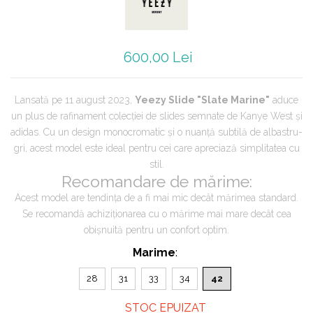
Jordan 1
Jordan 11
Jordan 12
600,00 Lei
Jordan 14
Jordan 2
Jordan 3
Lansată pe 11 august 2023,
Yeezy Slide "Slate Marine"
aduce
un plus de rafinament colecției de slides semnate de Kanye West și
Jordan 4
adidas.
Cu un design monocromatic și o nuanță subtilă de albastru-
Jordan 5
gri, acest model este ideal pentru cei care apreciază simplitatea cu
Jumpman Jack
stil.
Asics
Recomandare de mărime:
Gel-1090
Acest model are tendința de a fi mai mic decât mărimea standard.
Gel-1130
Se recomandă achiziționarea cu o mărime mai mare decât cea
obișnuită pentru un confort optim.
Gel-Kayano 14
Gel-Lyte III
Marime
:
GEL-NYC
28
31
33
34
42
Gel-Venture
Convers
STOC EPUIZAT