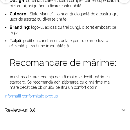
Alte Modele
Design
:
curea lată care acoperă complet partea superioară a
piciorului, asigurând o fixare confortabilă.
Basketball
Culoare
:
"Slate Marine" – o nuanță elegantă de albastru-gri,
Blazer
ușor de asortat cu diverse ținute.
Dunk
Branding
:
logo-ul adidas cu trei dungi, discret embosat pe
Foamposite
talpă.
FOG
Talpă
:
profil cu caneluri orizontale pentru o amortizare
Football
eficientă și tracțiune îmbunătățită.
KD
Recomandare de mărime:
Kobe
Kyrie
LeBron
Acest model are tendința de a fi mai mic decât mărimea
standard.
Se recomandă achiziționarea cu o mărime mai
Mac
mare decât cea obișnuită pentru un confort optim.
Mind
Informatii conformitate produs
Nocta
OFF-White
Review-uri
(0)
Pantofi Sport
Sabrina
SB