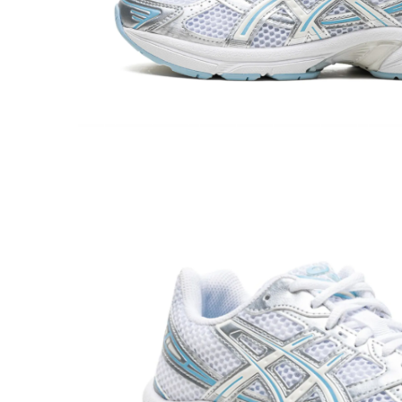
Jordan 1
Jordan 11
Jordan 12
Jordan 14
Jordan 2
Jordan 3
Jordan 4
Jordan 5
Jumpman Jack
Asics
Gel-1090
Gel-1130
Gel-Kayano 14
Gel-Lyte III
GEL-NYC
Gel-Venture
Convers