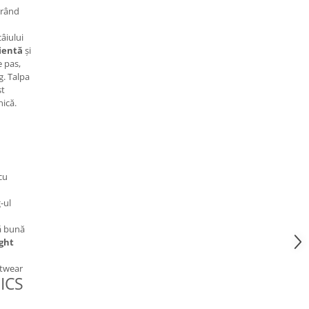
urând
âiului
ientă
și
e pas,
g. Talpa
st
nică.
cu
-ul
ă bună
ight
eetwear
SICS