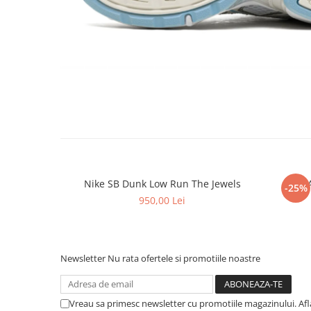
Shox
Supreme
Tech Challenge
Travis Scott
VaporMax
Vomero
Salomon
Speedcross
X
XT-6
Nike SB Dunk Low Run The Jewels
Nike 
-25%
UGG
950,00 Lei
Disquette
Lowmel
Mini
Newsletter
Nu rata ofertele si promotiile noastre
Neumel
Platform Mini
Vreau sa primesc newsletter cu promotiile magazinului. Af
Tazz