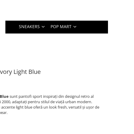
SNEAKERS
POP MART
vory Light Blue
 Blue
sunt pantofi sport inspirați din designul retro al
 2000, adaptați pentru stilul de viață urban modern.
accente light blue oferă un look fresh, versatil și ușor de
wear.