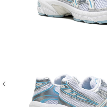
Chuck Taylor
TURBODRK
Loewe
New Balance
327
530
550
610
725
740
2002
9060
Nike
Air Force
Air Max
Air Presto
Alte Modele