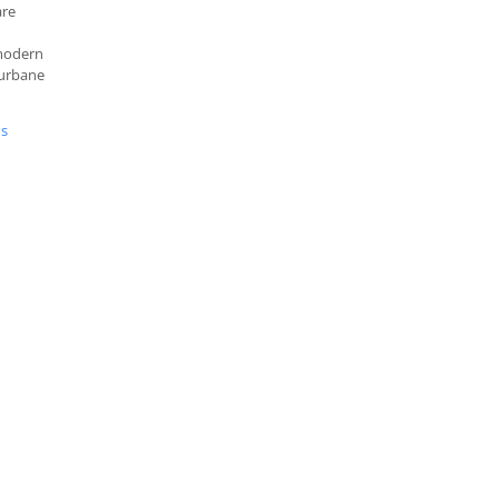
are
 modern
 urbane
us