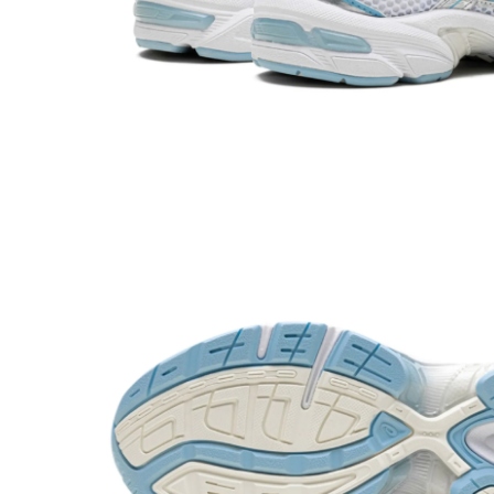
Basketball
Blazer
Dunk
Foamposite
FOG
Football
KD
Kobe
Kyrie
LeBron
Mac
Mind
Nocta
OFF-White
Pantofi Sport
Sabrina
SB