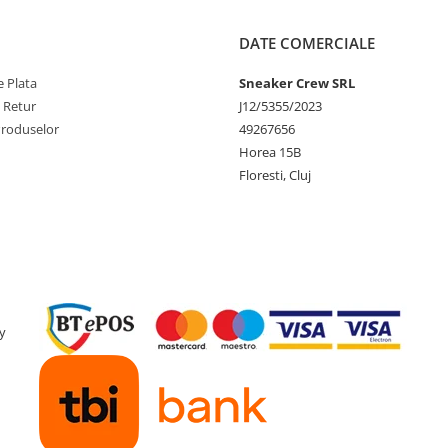
DATE COMERCIALE
 Plata
Sneaker Crew SRL
e Retur
J12/5355/2023
Produselor
49267656
Horea 15B
Floresti, Cluj
y