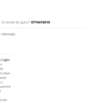
Ai nevoie de ajutor?
0774476010
informatii
/ Light
in
00,
ul urban
uanțe
ru
 potrivit
i
tă din