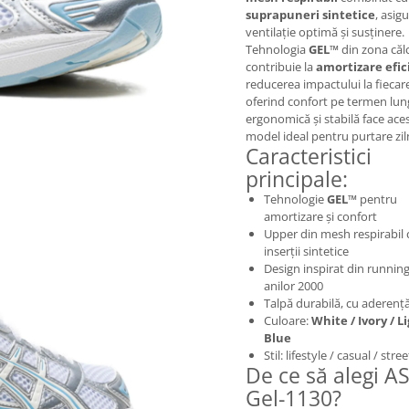
suprapuneri sintetice
, asig
ventilație optimă și susținere.
Tehnologia
GEL™
din zona călc
contribuie la
amortizare efic
reducerea impactului la fiecar
oferind confort pe termen lun
ergonomică și stabilă face ace
model ideal pentru purtare zil
Caracteristici
principale:
Tehnologie
GEL™
pentru
amortizare și confort
Upper din mesh respirabil 
inserții sintetice
Design inspirat din running
anilor 2000
Talpă durabilă, cu aderenț
Culoare:
White / Ivory / L
Blue
Stil: lifestyle / casual / str
De ce să alegi A
Gel-1130?