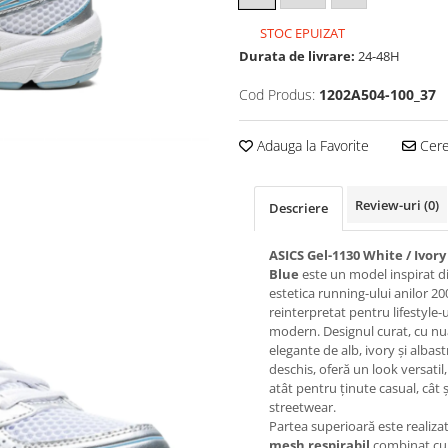
STOC EPUIZAT
Durata de livrare:
24-48H
Cod Produs:
1202A504-100_37
Adauga la Favorite
Cere 
Review-uri
(0)
Descriere
ASICS Gel-1130 White / Ivory 
Blue
este un model inspirat d
estetica running-ului anilor 20
reinterpretat pentru lifestyle-
modern. Designul curat, cu n
elegante de alb, ivory și albast
deschis, oferă un look versatil,
atât pentru ținute casual, cât ș
streetwear.
Partea superioară este realiza
mesh respirabil
combinat cu