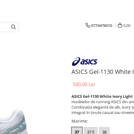
0774476010
0,00
ASICS Gel-1130 White I
500,00 Lei
ASICS Gel-1130 White Ivory Light
modelelor de running ASICS din anii
Combinația elegantă de alb, ivory și 
integrat în ținute casual sau street
Marime
:
37
37.5
38