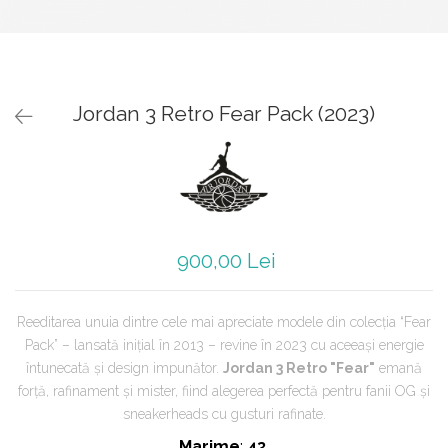
Jordan 1
Jordan 11
Jordan 12
Jordan 14
Jordan 3 Retro Fear Pack (2023)
Jordan 2
Jordan 3
Jordan 4
Jordan 5
Jumpman Jack
Asics
900,00 Lei
Gel-1090
Gel-1130
Reeditarea unuia dintre cele mai apreciate modele din colecția “Fear
Gel-Kayano 14
Pack” – lansată inițial în 2013 – revine în 2023 cu aceeași energie
Gel-Lyte III
întunecată și design impunător.
Jordan 3 Retro "Fear"
emană
GEL-NYC
forță, rafinament și mister, fiind alegerea perfectă pentru fanii OG și
Gel-Venture
sneakerheads cu gusturi rafinate.
Convers
Marime
:
43