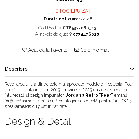
Chuck Taylor
STOC EPUIZAT
TURBODRK
Durata de livrare:
24-48H
Loewe
Cod Produs:
CT8532-080_43
New Balance
Ai nevoie de ajutor?
0774476010
327
530
Adauga la Favorite
Cere informatii
550
610
Descriere
725
740
Reeditarea unuia dintre cele mai apreciate modele din colecția “Fear
2002
Pack” – lansată inițial în 2013 – revine în 2023 cu aceeași energie
întunecată și design impunător.
Jordan 3 Retro "Fear"
emană
9060
forță, rafinament și mister, fiind alegerea perfectă pentru fanii OG și
Nike
sneakerheads cu gusturi rafinate.
Air Force
Design & Detalii
Air Max
Air Presto