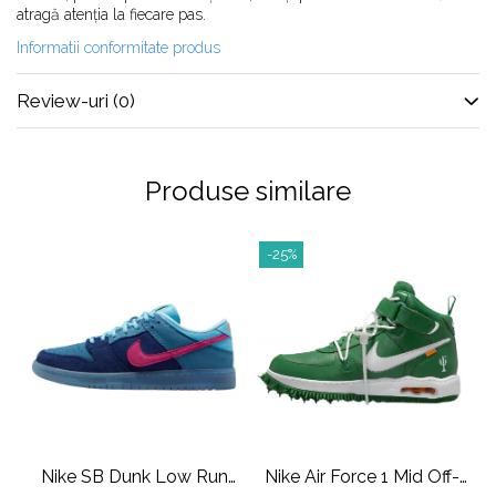
atragă atenția la fiecare pas.
Shox
Informatii conformitate produs
Supreme
Tech Challenge
Review-uri
(0)
Travis Scott
VaporMax
Vomero
Produse similare
Salomon
Speedcross
-25%
X
XT-6
UGG
Disquette
Lowmel
Mini
Neumel
Platform Mini
Nike SB Dunk Low Run
Nike Air Force 1 Mid Off-
A
Tazz