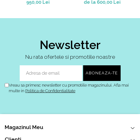
The Jewels
White Pine Green
950,00 Lei
de la 600,00 Lei
Newsletter
Nu rata ofertele si promotiile noastre
Vreau sa primesc newsletter cu promotiile magazinului. Afla mai
multe in
Politica de Confidentialitate
Magazinul Meu
Clienti