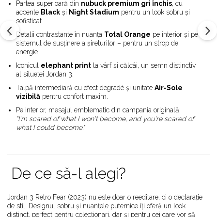
Alte Modele
Partea superioară din
nubuck premium gri închis
, cu
accente
Black
și
Night Stadium
pentru un look sobru și
Basketball
sofisticat.
Blazer
Detalii contrastante în nuanța
Total Orange
pe interior și pe
Dunk
sistemul de susținere a șireturilor – pentru un strop de
Foamposite
energie.
FOG
Iconicul
elephant print
la vârf și călcâi, un semn distinctiv
al siluetei Jordan 3.
Football
Talpă intermediară cu efect degradé și unitate
Air-Sole
KD
vizibilă
pentru confort maxim.
Kobe
Pe interior, mesajul emblematic din campania originală:
Kyrie
"I'm scared of what I won't become, and you're scared of
LeBron
what I could become."
Mac
Mind
Nocta
De ce să-l alegi?
OFF-White
Pantofi Sport
Jordan 3 Retro Fear (2023) nu este doar o reeditare, ci o declarație
Sabrina
de stil. Designul sobru și nuanțele puternice îți oferă un look
SB
distinct, perfect pentru colecționari, dar și pentru cei care vor să