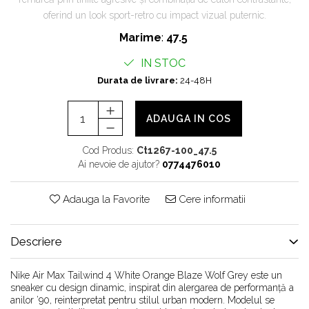
Chuck Taylor
oferind un look sport-retro cu impact vizual puternic.
TURBODRK
Marime
:
47.5
Loewe
IN STOC
New Balance
Durata de livrare:
24-48H
327
530
ADAUGA IN COS
550
610
Cod Produs:
Ct1267-100_47.5
725
Ai nevoie de ajutor?
0774476010
740
2002
Adauga la Favorite
Cere informatii
9060
Nike
Descriere
Air Force
Air Max
Nike Air Max Tailwind 4 White Orange Blaze Wolf Grey este un
sneaker cu design dinamic, inspirat din alergarea de performanță a
Air Presto
anilor ’90, reinterpretat pentru stilul urban modern. Modelul se