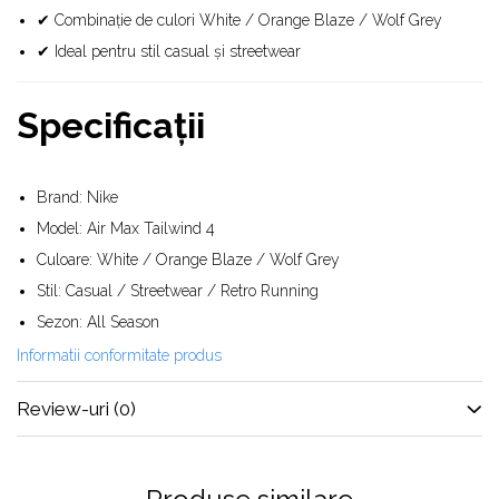
✔ Combinație de culori White / Orange Blaze / Wolf Grey
Shox
Supreme
✔ Ideal pentru stil casual și streetwear
Tech Challenge
Travis Scott
Specificații
VaporMax
Vomero
Salomon
Brand: Nike
Model: Air Max Tailwind 4
Speedcross
X
Culoare: White / Orange Blaze / Wolf Grey
XT-6
Stil: Casual / Streetwear / Retro Running
UGG
Sezon: All Season
Disquette
Informatii conformitate produs
Lowmel
Review-uri
(0)
Mini
Neumel
Platform Mini
Tazz