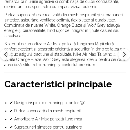
Alte Modele
remarcă prin liniile agresive și combinația de culori contrastante,
oferind un look sport-retro cu impact vizual puternic.
Basketball
Partea superioară este realizată din mesh respirabil și suprapuneri
Blazer
sintetice, asigurând ventilație optimă, flexibilitate și durabilitate.
Dunk
Combinația de nuanțe White, Orange Blaze și Wolf Grey adaugă
Foamposite
energie și personalitate, fiind ușor de integrat în ținute casual sau
streetwear.
FOG
Sistemul de amortizare Air Max pe toată lungimea tălpii oferă
Football
confort excelent și absorbție eficientă a șocurilor, în timp ce talpa din
KD
cauciuc asigură tracțiune și stabilitate. Nike Air Max Tailwind 4
White Orange Blaze Wolf Grey este alegerea ideală pentru cei care
Kobe
apreciază stilul retro-running și confortul premium.
Kyrie
LeBron
Caracteristici principale
Mac
Mind
Nocta
✔ Design inspirat din running-ul anilor ’90
OFF-White
✔ Partea superioară din mesh respirabil
Pantofi Sport
✔ Amortizare Air Max pe toată lungimea
Sabrina
✔ Suprapuneri sintetice pentru susținere
SB