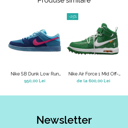
Produse similare
-25%
Nike SB Dunk Low Run
Nike Air Force 1 Mid Off-
A
The Jewels
White Pine Green
950,00 Lei
de la 600,00 Lei
Newsletter