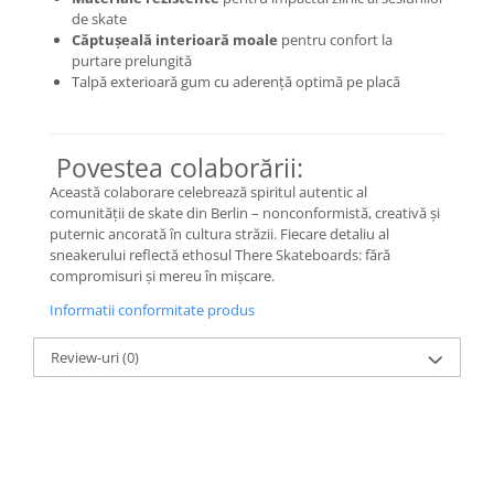
de skate
Basketball
Căptușeală interioară moale
pentru confort la
Blazer
purtare prelungită
Talpă exterioară gum cu aderență optimă pe placă
Dunk
Foamposite
FOG
Povestea colaborării:
Football
Această colaborare celebrează spiritul autentic al
KD
comunității de skate din Berlin – nonconformistă, creativă și
Kobe
puternic ancorată în cultura străzii. Fiecare detaliu al
sneakerului reflectă ethosul There Skateboards: fără
Kyrie
compromisuri și mereu în mișcare.
LeBron
Informatii conformitate produs
Mac
Mind
Review-uri
(0)
Nocta
OFF-White
Pantofi Sport
Sabrina
SB