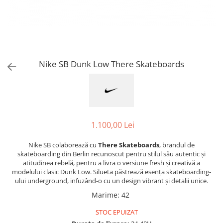
Jordan 1
Jordan 11
Jordan 12
Jordan 14
Jordan 2
Nike SB Dunk Low There Skateboards
Jordan 3
Jordan 4
Jordan 5
Jumpman Jack
Asics
1.100,00 Lei
Gel-1090
Nike SB colaborează cu
There Skateboards
, brandul de
Gel-1130
skateboarding din Berlin recunoscut pentru stilul său autentic și
atitudinea rebelă, pentru a livra o versiune fresh și creativă a
Gel-Kayano 14
modelului clasic Dunk Low. Silueta păstrează esența skateboarding-
Gel-Lyte III
ului underground, infuzând-o cu un design vibrant și detalii unice.
GEL-NYC
Marime
:
42
Gel-Venture
STOC EPUIZAT
Convers