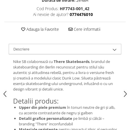
Durata de livrare:
24-48H
Chuck Taylor
Cod Produs:
HF7743-001_42
TURBODRK
Ai nevoie de ajutor?
0774476010
Loewe
New Balance
Adauga la Favorite
Cere informatii
327
530
Descriere
550
610
Nike SB colaborează cu
There Skateboards
, brandul de
skateboarding din Berlin recunoscut pentru stilul său
725
autentic și atitudinea rebelă, pentru a livra o versiune fresh
740
și creativă a modelului clasic Dunk Low. Silueta păstrează
2002
esența skateboarding-ului underground, infuzând-o cu un
design vibrant și detalii unice.
9060
Nike
Detalii produs:
Air Force
Upper din piele premium
în tonuri neutre de gri și alb,
cu accente contrastante de negru și galben
Air Max
Detalii grafice personalizate
pe limbă și călcâi –
Air Presto
branding "There" inconfundabil
Materiale rezistente
pentru impactul zilnic al sesiunilor
Alte Modele