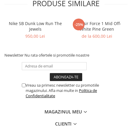
PRODUSE SIMILARE
Shox
Supreme
Tech Challenge
Nike SB Dunk Low Run The
Nike Air Force 1 Mid Off-
-25%
Travis Scott
Jewels
White Pine Green
950,00 Lei
de la 600,00 Lei
VaporMax
Vomero
Salomon
Newsletter
Nu rata ofertele si promotiile noastre
Speedcross
X
XT-6
UGG
Vreau sa primesc newsletter cu promotiile
magazinului. Afla mai multe in
Politica de
Disquette
Confidentialitate
Lowmel
Mini
MAGAZINUL MEU
Neumel
Platform Mini
CLIENTI
Tazz