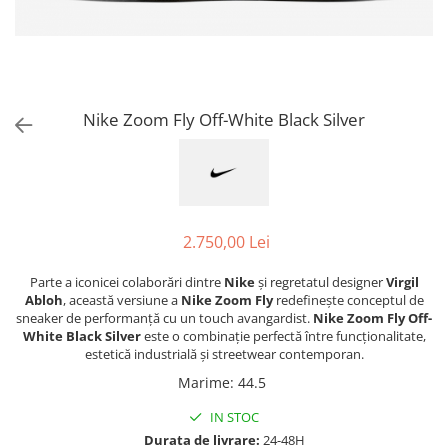
Jordan 1
Jordan 11
Jordan 12
Jordan 14
Jordan 2
Nike Zoom Fly Off-White Black Silver
Jordan 3
Jordan 4
Jordan 5
Jumpman Jack
2.750,00 Lei
Asics
Gel-1090
Parte a iconicei colaborări dintre
Nike
și regretatul designer
Virgil
Abloh
, această versiune a
Nike Zoom Fly
redefinește conceptul de
Gel-1130
sneaker de performanță cu un touch avangardist.
Nike Zoom Fly Off-
Gel-Kayano 14
White Black Silver
este o combinație perfectă între funcționalitate,
estetică industrială și streetwear contemporan.
Gel-Lyte III
GEL-NYC
Marime
:
44.5
Gel-Venture
IN STOC
Convers
Durata de livrare:
24-48H