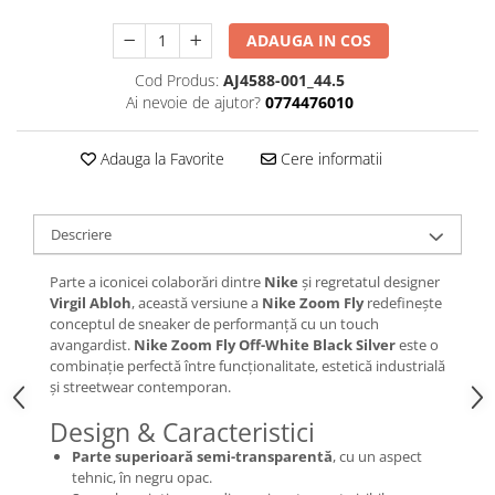
Chuck Taylor
ADAUGA IN COS
TURBODRK
Loewe
Cod Produs:
AJ4588-001_44.5
Ai nevoie de ajutor?
0774476010
New Balance
327
Adauga la Favorite
Cere informatii
530
550
610
Descriere
725
Parte a iconicei colaborări dintre
Nike
și regretatul designer
740
Virgil Abloh
, această versiune a
Nike Zoom Fly
redefinește
2002
conceptul de sneaker de performanță cu un touch
avangardist.
Nike Zoom Fly Off-White Black Silver
este o
9060
combinație perfectă între funcționalitate, estetică industrială
Nike
și streetwear contemporan.
Air Force
Design & Caracteristici
Air Max
Parte superioară semi-transparentă
, cu un aspect
Air Presto
tehnic, în negru opac.
Alte Modele