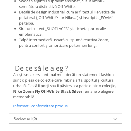
Swoosh argintiu supradimensionat, cusut vizibil –
semnătura distinctivă Off-White.
Basketball
Detalii de design industrial, cum ar fi textul Helvetica de
Blazer
pe lateral („Off-White™ for Nike...”) și inscripția „FOAM”
Dunk
pe talpă.
Șireturi cu text „SHOELACES” și eticheta portocalie
Foamposite
emblematică.
FOG
Talpă intermediară ușoară cu spumă reactiva Zoom,
pentru confort și amortizare pe termen lung.
Football
KD
Kobe
De ce să le alegi?
Kyrie
Acești sneakers sunt mai mult decât un statement fashion –
LeBron
sunt o piesă de colecție care îmbină arta, sportul și cultura
Mac
urbană. Fie că îi porți sau îi păstrezi ca parte dintr-o colecție,
Mind
Nike Zoom Fly Off-White Black Silver
rămâne o alegere
memorabilă.
Nocta
Informatii conformitate produs
OFF-White
Pantofi Sport
Review-uri
(0)
Sabrina
SB