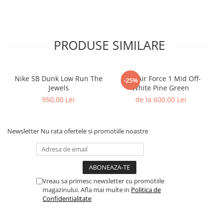
Shox
Supreme
Tech Challenge
PRODUSE SIMILARE
Travis Scott
VaporMax
Vomero
Nike SB Dunk Low Run The
Nike Air Force 1 Mid Off-
-25%
Salomon
Jewels
White Pine Green
950,00 Lei
de la 600,00 Lei
Speedcross
X
XT-6
Newsletter
Nu rata ofertele si promotiile noastre
UGG
Disquette
Lowmel
Mini
Vreau sa primesc newsletter cu promotiile
magazinului. Afla mai multe in
Politica de
Neumel
Confidentialitate
Platform Mini
Tazz