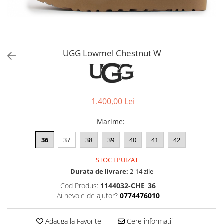
Jordan 1
Jordan 11
Jordan 12
Jordan 14
UGG Lowmel Chestnut W
Jordan 2
Jordan 3
Jordan 4
Jordan 5
1.400,00 Lei
Jumpman Jack
Marime
:
Asics
Gel-1090
36
37
38
39
40
41
42
Gel-1130
STOC EPUIZAT
Gel-Kayano 14
Durata de livrare:
2-14 zile
Gel-Lyte III
Cod Produs:
1144032-CHE_36
GEL-NYC
Ai nevoie de ajutor?
0774476010
Gel-Venture
Convers
Adauga la Favorite
Cere informatii