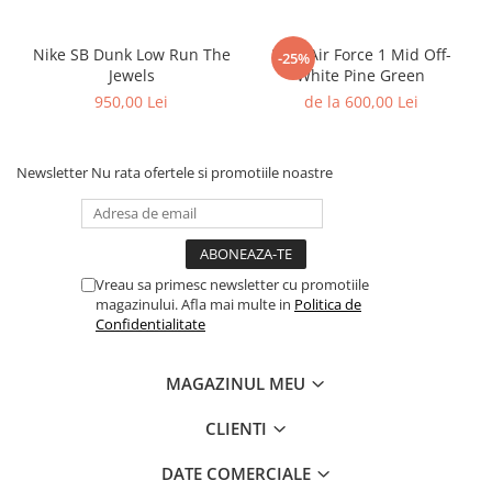
Basketball
Nike SB Dunk Low Run The
Nike Air Force 1 Mid Off-
Blazer
-25%
Jewels
White Pine Green
Dunk
950,00 Lei
de la 600,00 Lei
Foamposite
FOG
Football
Newsletter
Nu rata ofertele si promotiile noastre
KD
Kobe
Kyrie
Vreau sa primesc newsletter cu promotiile
LeBron
magazinului. Afla mai multe in
Politica de
Mac
Confidentialitate
Mind
Nocta
MAGAZINUL MEU
OFF-White
CLIENTI
Pantofi Sport
Sabrina
DATE COMERCIALE
SB