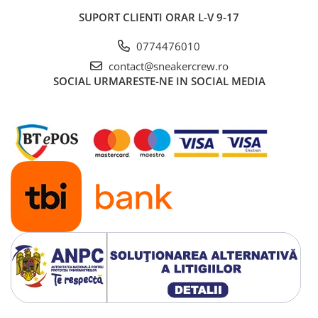
Shox
SUPORT CLIENTI
ORAR L-V 9-17
Supreme
0774476010
Tech Challenge
contact@sneakercrew.ro
Travis Scott
SOCIAL
URMARESTE-NE IN SOCIAL MEDIA
VaporMax
Vomero
Salomon
Speedcross
X
XT-6
UGG
Disquette
Lowmel
Mini
Neumel
Platform Mini
Tazz