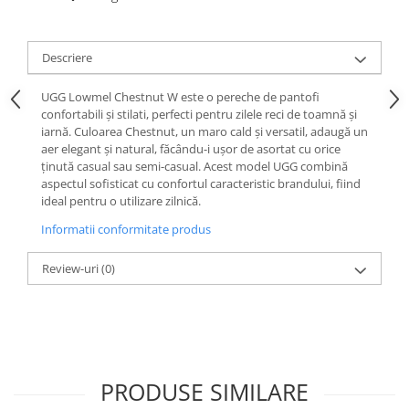
Chuck Taylor
TURBODRK
Descriere
Loewe
New Balance
UGG Lowmel Chestnut W este o pereche de pantofi
confortabili și stilati, perfecti pentru zilele reci de toamnă și
327
iarnă. Culoarea Chestnut, un maro cald și versatil, adaugă un
530
aer elegant și natural, făcându-i ușor de asortat cu orice
ținută casual sau semi-casual. Acest model UGG combină
550
aspectul sofisticat cu confortul caracteristic brandului, fiind
610
ideal pentru o utilizare zilnică.
725
Informatii conformitate produs
740
2002
Review-uri
(0)
9060
Nike
Air Force
Air Max
PRODUSE SIMILARE
Air Presto
Alte Modele